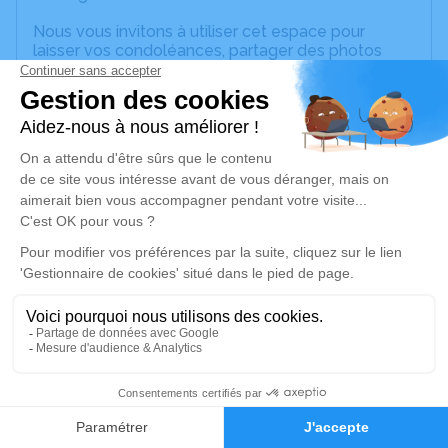
Nous vous invitons à utiliser cet espace pour
laisser vos condoléances, partager des photos
souvenirs, une anecdote ou exprimer vos pensées
à travers des poèmes ou des textes. Cet endroit
est un lieu d'expression dédié à honorer la
mémoire d’Alain ROUZIES.
Un service de plantation d’arbre hommage est
disponible ici
.
Je rends hommage
Cérémonie religieuse
jeudi 19 décembre 2024 à 15h00
Eglise de Tizac de Le Bas-Ségala
Tizac
1
12200 Le Bas-Ségala
Faire-part
Hommages
Je rends hommage