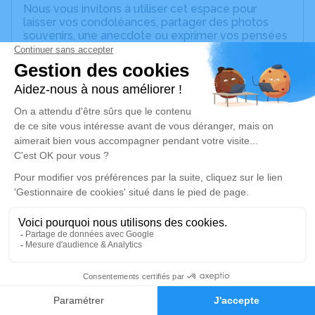
Nous vous invitons à utiliser cet espace pour
laisser vos condoléances, partager des photos
souvenirs, une anecdote ou exprimer vos pensées
à travers des poèmes ou des textes. Cet endroit
est un lieu d'expression dédié à honorer la
mémoire d’Aline SALINGUE.
Un service de plantation d’arbre hommage est
disponible ici
.
Je rends hommage
Cérémonie religieuse
vendredi 04 février 2022 à 15h00
Eglise Évangélique Assemblée de Dieu de
Villefranche-de-Rouergue
20 Rue Lapeyrade
2
12200 Villefranche-de-Rouergue
Faire-part
Hommages
Je rends hommage