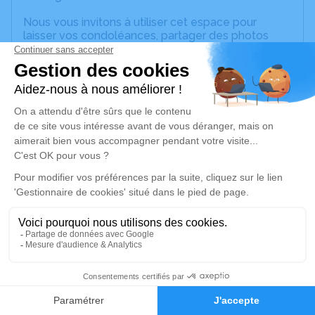
Nous vous invitons à utiliser cet espace pour
laisser vos condoléances, partager des photos
souvenirs, une anecdote ou exprimer vos pensées
à travers des poèmes ou des textes. Cet endroit
est un lieu d'expression dédié à honorer la
mémoire d’Anna LABOULEN.
Un service de plantation d’arbre hommage est
disponible ici
.
Je rends hommage
Cérémonie religieuse
mardi 03 janvier 2023 à 10h30
Église de Calcomier de Vailhourles
Calcomier
2
12200 Vailhourles
Faire-part
Hommages
Je rends hommage