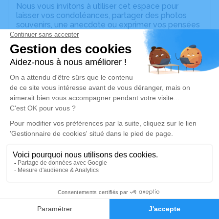
Nous vous invitons à utiliser cet espace pour
laisser vos condoléances, partager des photos
souvenirs, une anecdote ou exprimer vos pensées
à travers des poèmes ou des textes. Cet endroit
est un lieu d'expression dédié à honorer la
mémoire de Bernard CALVET.
Un service de plantation d’arbre hommage est
disponible ici
.
Je rends hommage
Cérémonie religieuse
mercredi 12 janvier 2022 à 14h30
Collégiale Notre-Dame de Villefranche-de-
Rouergue
Place Notre Dame
7
12200 Villefranche-de-Rouergue
Faire-part
Hommages
Je rends hommage