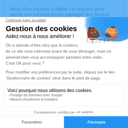
Nous vous invitons à utiliser cet espace pour
laisser vos condoléances, partager des photos
souvenirs, une anecdote ou exprimer vos pensées
à travers des poèmes ou des textes. Cet endroit
est un lieu d'expression dédié à honorer la
mémoire de Christiane DOURNES.
Un service de plantation d’arbre hommage est
disponible ici
.
Je rends hommage
Cérémonie civile
vendredi 30 juin 2023 à 15h30
Crématorium du Rouergue et du Quercy de
Capdenac-Gare
2
Rue Gérard Philippe
12700 Capdenac-Gare
Faire-part
Hommages