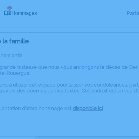
2
Part
Hommages
la famille
chers amis,
 grande tristesse que nous vous annonçons le décès de De
-de-Rouergue.
ons à utiliser cet espace pour laisser vos condoléances, pa
travers des poèmes ou des textes. Cet endroit est un lieu d
plantation d’arbre hommage est
disponible ici
.