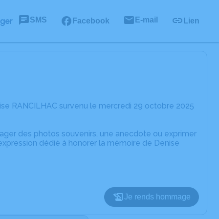
SMS
E-mail
ager
Facebook
Lien
nise RANCILHAC survenu le mercredi 29 octobre 2025
rtager des photos souvenirs, une anecdote ou exprimer
'expression dédié à honorer la mémoire de Denise
Je rends hommage