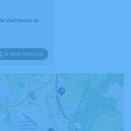
de Villefranche de
Je rends hommage
2
1