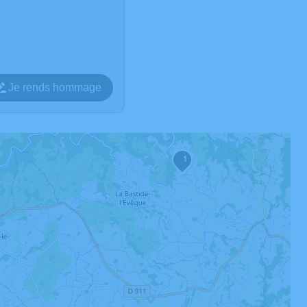
Je rends hommage
1