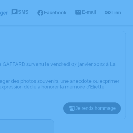
SMS
E-mail
ager
Facebook
Lien
te GAFFARD survenu le vendredi 07 janvier 2022 à La
rtager des photos souvenirs, une anecdote ou exprimer
expression dédié à honorer la mémoire d’Eliette
Je rends hommage