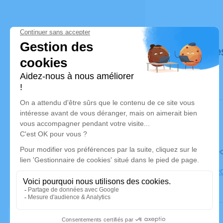
Déroulé de
Le mercred
Église, 12