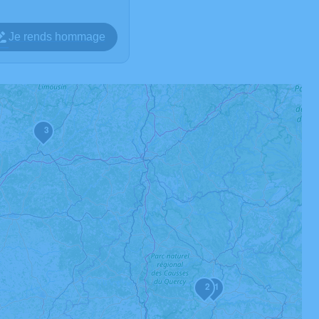
Je rends hommage
3
2
1