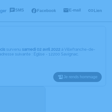
SMS
E-mail
ager
Facebook
Lien
cis
survenu
samedi 02 avril 2022
à Villefranche-de-
dresse suivante : Église - 12200 Savignac.
Je rends hommage