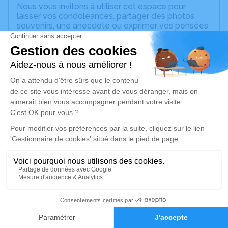
Nous vous invitons à utiliser cet espace pour
laisser vos condoléances, partager des photos
souvenirs, une anecdote ou exprimer vos pensées
à travers des poèmes ou des textes. Cet endroit
est un lieu d'expression dédié à honorer la
mémoire de Françoise SURREIRA.
Un service de plantation d’arbre hommage est
disponible ici
.
Je rends hommage
Cérémonie religieuse
mardi 27 juillet 2021 à 14h30
Église de Savignac
12200 Savignac
1
Je rends hommage
Faire-part
Hommages