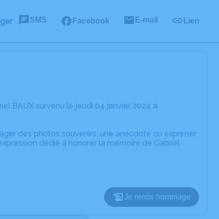
SMS
E-mail
ager
Facebook
Lien
el BAUX survenu le jeudi 04 janvier 2024 à
rtager des photos souvenirs, une anecdote ou exprimer
'expression dédié à honorer la mémoire de Gabriel
Je rends hommage