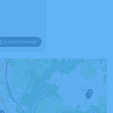
Je rends hommage
3
2
1