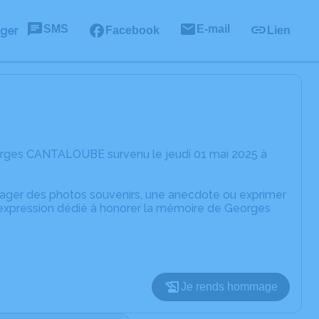
SMS
E-mail
ager
Facebook
Lien
orges CANTALOUBE survenu le jeudi 01 mai 2025 à
rtager des photos souvenirs, une anecdote ou exprimer
d'expression dédié à honorer la mémoire de Georges
Je rends hommage