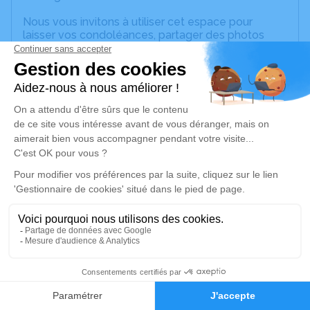
Nous vous invitons à utiliser cet espace pour
laisser vos condoléances, partager des photos
souvenirs, une anecdote ou exprimer vos pensées
à travers des poèmes ou des textes. Cet endroit
est un lieu d'expression dédié à honorer la
mémoire de Germaine VINEL.
Un service de plantation d’arbre hommage est
disponible ici
.
Je rends hommage
Cérémonie religieuse
lundi 30 octobre 2023 à 15h00
Eglise de Saint-Grat de Vailhourles
Saint-Grat
1
12200 Vailhourles
Faire-part
Hommages
Je rends hommage