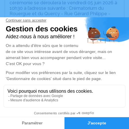
cérémonie se déroulera le vendredi 05 juin 2026 à
10h30 à l’adresse suivante : Crématorium du
Rouergue et du Quercy - Rue Gérard Philippe -
12700 Capdenac-Gare.
Nous vous invitons à utiliser cet espace pour
laisser vos condoléances, partager des photos
souvenirs, une anecdote ou exprimer vos pensées
à travers des poèmes ou des textes. Cet endroit
est un lieu d'expression dédié à honorer la
mémoire de Jean-Pierre CINQ.
Un service de plantation d’arbre hommage est
disponible ici
.
Je rends hommage
Cérémonie civile
14
vendredi 05 juin 2026 à 10h30
Crématorium du Rouergue et du Quercy de
Faire-part
Hommages
Capdenac-Gare