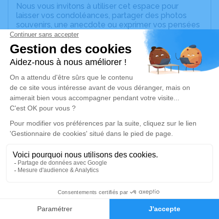
Nous vous invitons à utiliser cet espace pour
laisser vos condoléances, partager des photos
souvenirs, une anecdote ou exprimer vos pensées
à travers des poèmes ou des textes. Cet endroit
est un lieu d'expression dédié à honorer la
mémoire de Jean PUECHBERTY.
Un service de plantation d’arbre hommage est
disponible ici
.
Je rends hommage
Cérémonie religieuse
mardi 25 février 2025 à 14h30
Église de Saint Remy
12200 Saint Remy
6
Je rends hommage
Faire-part
Hommages