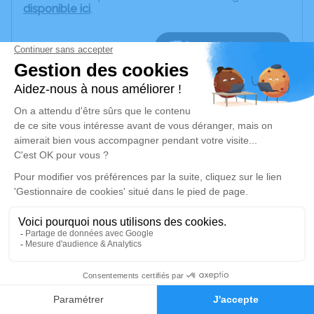
disponible ici
.
Je rends hommage
Cérémonie religieuse
jeudi 08 décembre 2022 à 14h30
Collégiale Notre-Dame de Villefranche-de-
Rouergue
Place Notre Dame
12200 Villefranche-de-Rouergue
Je rends hommage
Déroulé des obsèques
2
Repos en salon funéraire
Faire-part
Hommages