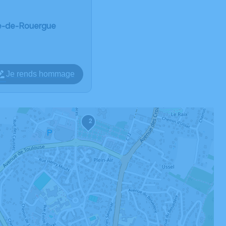
he-de-Rouergue
Je rends hommage
2