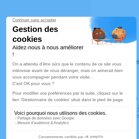
Déroulé de
Le lundi 
Collégiale
Villefranc