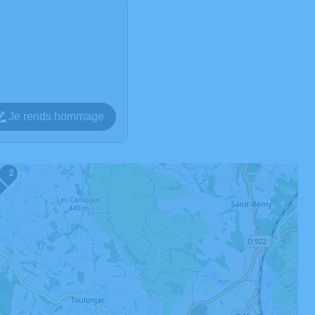
Je rends hommage
2