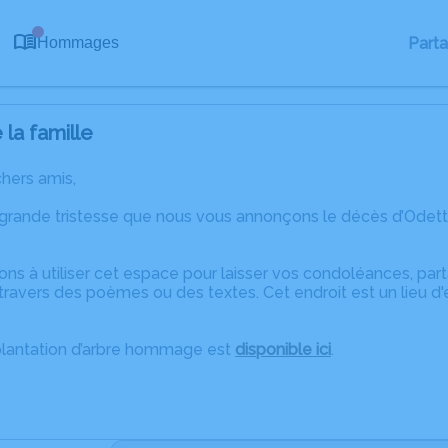
0
Part
Hommages
la famille
chers amis,
 grande tristesse que nous vous annonçons le décès d’Odett
ons à utiliser cet espace pour laisser vos condoléances, pa
ravers des poèmes ou des textes. Cet endroit est un lieu d
plantation d’arbre hommage est
disponible ici
.