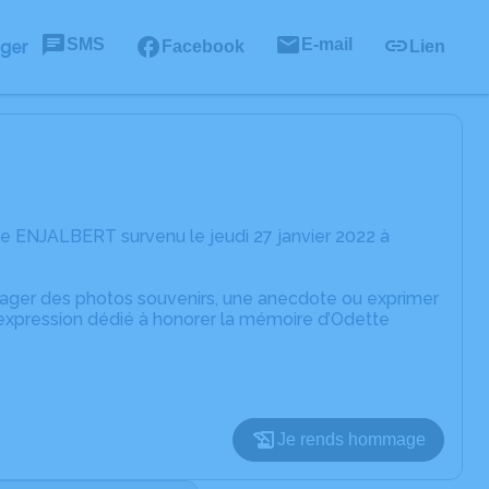
SMS
E-mail
ager
Facebook
Lien
e ENJALBERT survenu le jeudi 27 janvier 2022 à
rtager des photos souvenirs, une anecdote ou exprimer
'expression dédié à honorer la mémoire d’Odette
Je rends hommage