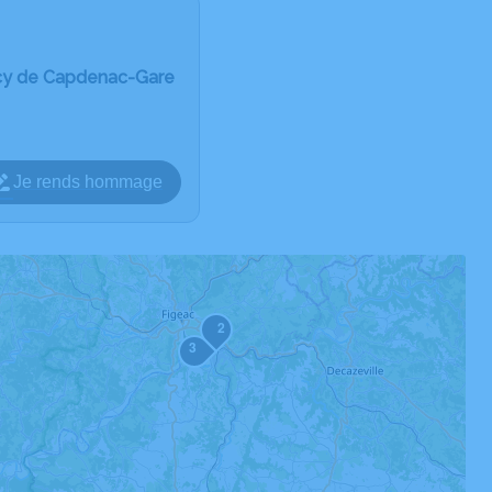
cy de Capdenac-Gare
Je rends hommage
2
3