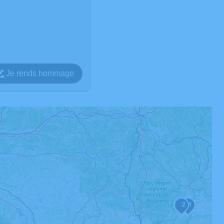
Je rends hommage
2
1