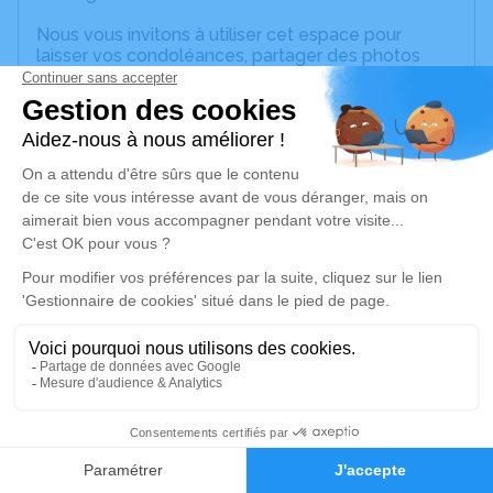
Nous vous invitons à utiliser cet espace pour
laisser vos condoléances, partager des photos
souvenirs, une anecdote ou exprimer vos pensées
à travers des poèmes ou des textes. Cet endroit
est un lieu d'expression dédié à honorer la
mémoire de Simone COSTES.
Un service de plantation d’arbre hommage est
disponible ici
.
Je rends hommage
Cérémonie religieuse
mercredi 31 janvier 2024 à 10h30
Église de Épaux-Bézu
Le Bourg
3
02400 Épaux-Bézu
Faire-part
Hommages
Je rends hommage