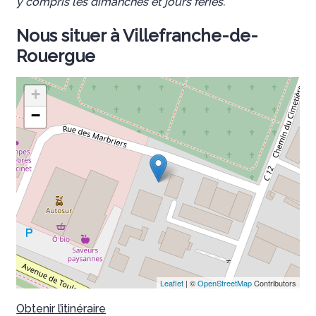
y compris les dimanches et jours fériés.
Nous situer à Villefranche-de-
Rouergue
+
−
Leaflet
| ©
OpenStreetMap
Contributors
Obtenir l’itinéraire